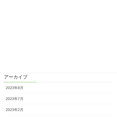
2016/05/21
歯の詰め物をかえて手荒れは改善？
2016/04/09
久しぶりの更新と皮膚科で診察
2016/04/02
カテゴリー
日記
アーカイブ
2023年8月
2023年7月
2023年2月