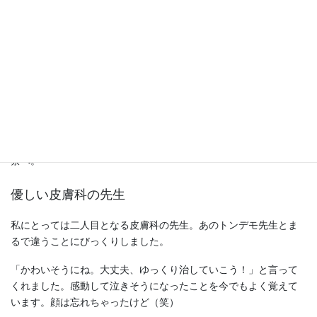
その中に、ひときわ目立つ白い手袋をした気になるママが一人。
遊んでいる子供に手を振るその姿はまるで選挙中の候補者のよ
う・・・。なにかのきっかけで、その気になるママと話すことに
なり、ついにその白い手袋の秘密が明らかになりました。
「主婦湿疹で手袋をしていないと痛くて」と選挙ママ・・・い
や、まーくんママ。
同じ悩みの私たちは、主婦湿疹あるあるで話は盛り上がりまし
た。まーくんママが通っている皮膚科を紹介してもらい、早速診
察へ。
優しい皮膚科の先生
私にとっては二人目となる皮膚科の先生。あのトンデモ先生とま
るで違うことにびっくりしました。
「かわいそうにね。大丈夫、ゆっくり治していこう！」と言って
くれました。感動して泣きそうになったことを今でもよく覚えて
います。顔は忘れちゃったけど（笑）