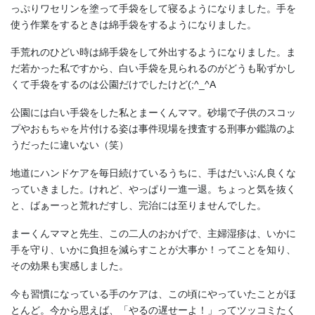
っぷりワセリンを塗って手袋をして寝るようになりました。手を
使う作業をするときは綿手袋をするようになりました。
手荒れのひどい時は綿手袋をして外出するようになりました。ま
だ若かった私ですから、白い手袋を見られるのがどうも恥ずかし
くて手袋をするのは公園だけでしたけど(;^_^A
公園には白い手袋をした私とまーくんママ。砂場で子供のスコッ
プやおもちゃを片付ける姿は事件現場を捜査する刑事か鑑識のよ
うだったに違いない（笑）
地道にハンドケアを毎日続けているうちに、手はだいぶん良くな
っていきました。けれど、やっぱり一進一退。ちょっと気を抜く
と、ばぁーっと荒れだすし、完治には至りませんでした。
まーくんママと先生、この二人のおかげで、主婦湿疹は、いかに
手を守り、いかに負担を減らすことが大事か！ってことを知り、
その効果も実感しました。
今も習慣になっている手のケアは、この頃にやっていたことがほ
とんど。今から思えば、「やるの遅せーよ！」ってツッコミたく