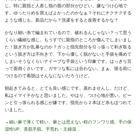
じ。特に親指と人差し指の股の部分がひどい。嫌なつけ心地で
す。ゆったりめを買えばよかったのかなぁ？それにチクチクする
ような感じも。新品だから？洗濯をすると改善するかな？
かなり細い糸で編まれているので、破れるんじゃない？って思う
くらい繊細な感じ。もうすでに親指のところが傷んでしまいまし
た！脱ぎ方が乱暴なのか？ガッと指先部分を引っ張って剥ぎ取る
という脱ぎ方は不向きで、下から優しく脱がないと手袋を痛めて
しまいそうなくらいナイーブな手袋という印象です。はっきり言
って面倒くさいです。ガサツな私には合わない。まぁ、寝る前に
つけるので着脱はそんなにないだろうけど。
朝起きてみると、とても良い感じです。蒸れませんし。だけど、
私はイマイチかなと思いました。やはり、つけ心地が悪い。ピー
ンと引っ張られる感じが嫌です。指先から２本ほど糸もほつれて
いました。
→
細い麻で薄くて軽い、麻とは思えない程のフンワリ感。手の保
湿性UP、美肌手肌。手荒れ・主婦湿…