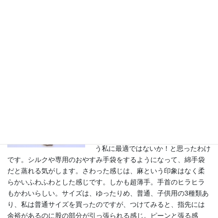
のフンワリ感を出しました。日頃のハンドケアと併せて使用
することで、手の保湿性が高まり、美肌促進、すこやか手肌
が期待できます。手荒れ・主婦湿疹・アトピー・乾燥肌・冷
えなどでお悩みの方に是非オススメです。
私のレビュー
商品説明に色々と書かれていました
が、麻はヘンプ繊維の天然調湿機能で
水分がすくなければ保湿、水分が多い
ときは放湿します。保湿もしてほしい
し、手汗をなんとかしてほしい！とい
う私に最適ではないか！と思ったわけ
です。シルクや専用のおやすみ手袋をするようになって、綿手袋
だと蒸れる気がします。さわった感じは、麻という印象はなく柔
らかいふわふわとした感じです。しかも超薄手。手首のヒラヒラ
もかわいらしい。サイズは、ゆったりめ、普通、子供用の3種類あ
り、私は普通サイズを買ったのですが、つけてみると、指先には
余裕があるのに股の部分が引っ張られる感じ。ピーンと張る感