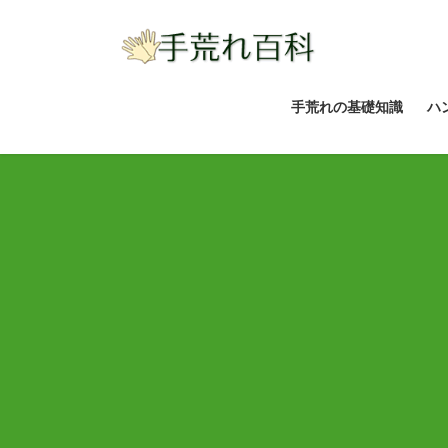
コ
ナ
ン
ビ
テ
ゲ
ン
ー
ツ
シ
手荒れの基礎知識
ハ
へ
ョ
ス
ン
キ
に
ッ
移
プ
動