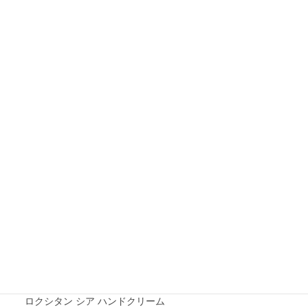
ユースキンI（アイ）ローション
お気に入り度 : ★★★★☆
最初にお断りさせていただくと、このユー
スキンIローションは、手荒れ対策用に…
ハンドクリーム紹介
市販のハンドクリーム
アベンヌ 薬用ハンドクリーム
ベルビーゾハンド＆スキンクリーム
ロコベースリペアクリーム
ロクシタン シア ハンドクリーム