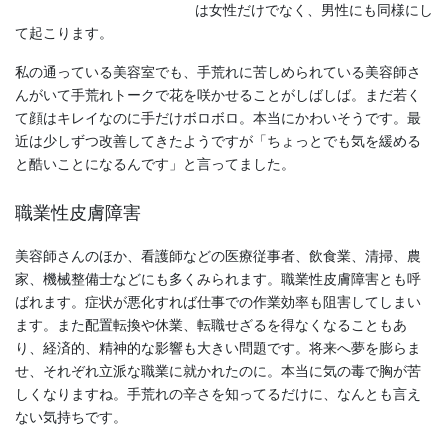
は女性だけでなく、男性にも同様にし
て起こります。
私の通っている美容室でも、手荒れに苦しめられている美容師さ
んがいて手荒れトークで花を咲かせることがしばしば。まだ若く
て顔はキレイなのに手だけボロボロ。本当にかわいそうです。最
近は少しずつ改善してきたようですが「ちょっとでも気を緩める
と酷いことになるんです」と言ってました。
職業性皮膚障害
美容師さんのほか、看護師などの医療従事者、飲食業、清掃、農
家、機械整備士などにも多くみられます。職業性皮膚障害とも呼
ばれます。症状が悪化すれば仕事での作業効率も阻害してしまい
ます。また配置転換や休業、転職せざるを得なくなることもあ
り、経済的、精神的な影響も大きい問題です。将来へ夢を膨らま
せ、それぞれ立派な職業に就かれたのに。本当に気の毒で胸が苦
しくなりますね。手荒れの辛さを知ってるだけに、なんとも言え
ない気持ちです。