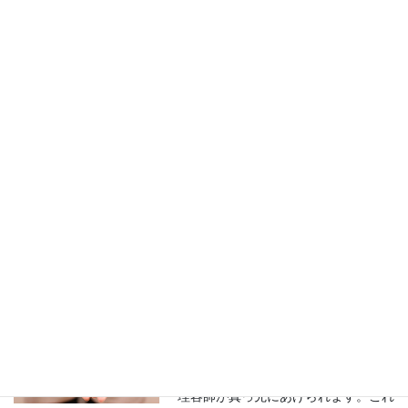
職業性手湿疹
手荒れは水仕事の多い主婦だけでな
く、職業的に手仕事をたくさんする人
たちの皮膚疾患として手荒れの症状が
見られる事が多くあります。美容師、
理容師が真っ先にあげられます。これ