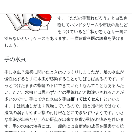
す。手の水虫、カンジダ症、掌蹠膿疱
症などの病気もあるので注意が必要で
す。「ただの手荒れだろう」と自己判
断してハンドクリームや市販の薬など
をつけていると症状が悪くなり一向に
治らないというケースもあります。一度皮膚科医の診察を受けま
しょう。
手の水虫
手に水虫？最初に聞いたときはびっくりしましたが、足の水虫が
慢性化すると手に水虫が感染することがしばしばあるのです。ず
っとつけたままの指輪の下にできていた！なんてこともあるみた
い。ただ、水虫とは思わずただの手荒れだと勘違いされることが
多いのです。手にできた水虫を
手白癬（てはくせん）
といいま
す。手は風通しがよく乾燥しているので、指と指の間ではなく、
湿気の溜まりやすい指の付け根などにできやすいようです。小さ
な水泡が出来たり、赤い斑点が出来て皮膚が剥がれ痒みを伴いま
す。手の水虫の治療には、一般的には白癬菌の成長を阻害する抗