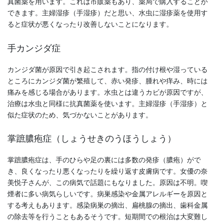
真菌薬を用います。これは市販薬もあり、薬局で購入することが
できます。主婦湿疹（手湿疹）だと思い、水虫に湿疹薬を使用す
ると症状が悪くなったり改善しないことになります。
手カンジダ症
カンジダ菌が原因で引き起こされます。指の付け根や湿っている
ところにカンジダ菌が繁殖して、赤い発疹、腫れや痒み、時には
痛みを感じる場合があります。水虫とは違うカビが原因ですが、
治療は水虫と同様に抗真菌薬を使います。主婦湿疹（手湿疹）と
似た症状のため、気づかないことがあります。
掌蹠膿疱症（しょうせきのうほうしょう）
掌蹠膿疱症は、手のひらや足の裏には多数の発疹（膿疱）がで
き、良くなったり悪くなったりを繰り返す皮膚病です。女優の奈
美悦子さんが、この病気で話題にもなりました。原因は不明。喫
煙者に多い病気らしいです。病巣感染や金属アレルギーを原因と
する考えもあります。感染病巣の摘出、扁桃腺の摘出、歯科金属
の除去等を行うこともあるそうです。短期間での根治は大変難し