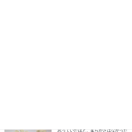
手荒れ
★★★★☆
無し度
利便性
★★☆☆☆
お気に
★★★☆☆
入り度
無印良品ネットストア
吸湿・放湿性に優れたシルクを使用した手袋です。おやすみ
時のご使用で手肌のうるおいを保ちます。ハンドケア後のご
使用が効果的です。
私のレビュー
思っていたほど、柔らかさはなかった