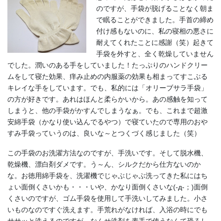
のですが、手袋が脱げることなく朝ま
で眠ることができました。手首の締め
付け感もないのに、私の寝相の悪さに
耐えてくれたことに感謝（笑）起きて
手袋を外すと、全く乾燥していません
でした。潤いのある手をしていました！たっぷりのハンドクリー
ムをして寝た効果、痒み止めの内服薬の効果も相まってすこぶる
キレイな手をしています。でも、私的には「オリーブサラ手袋」
の方が好きです。あれはほんと柔らかいから。あの感触を知って
しまうと、他の手袋がかすんでしまうなぁ。でも、これまで超激
安綿手袋（かなり使い込んでるやつ）で寝ていたので専用のおや
すみ手袋っていうのは、良いな～とつくづく感じました（笑）
この手袋のお洗濯方法なのですが、手洗いです。そして脱水機、
乾燥機、漂白剤ダメです。う～ん、シルクだから仕方ないのか
な。お徳用綿手袋を、洗濯機でじゃぶじゃぶ洗ってきた私にはち
ょい面倒くさいかも・・・いや、かなり面倒くさいな(-д-；)面倒
くさいのですが、ゴム手袋を使用して手洗いしてみました。小さ
いものなのですぐ洗えます。手荒れがなければ、入浴の時にでも
ササッと洗えるのですが、なんせ洗剤を素手で使うなんて恐ろし