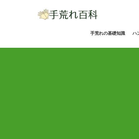
コ
ナ
ン
ビ
テ
ゲ
ン
ー
ツ
シ
手荒れの基礎知識
ハ
へ
ョ
ス
ン
キ
に
ッ
移
プ
動