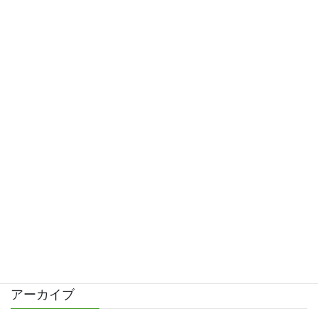
放置期間6年以上！ブログ再開します
2023/01/25
激荒れでステロイド
2016/05/21
歯の詰め物をかえて手荒れは改善？
2016/04/09
久しぶりの更新と皮膚科で診察
2016/04/02
カテゴリー
日記
アーカイブ