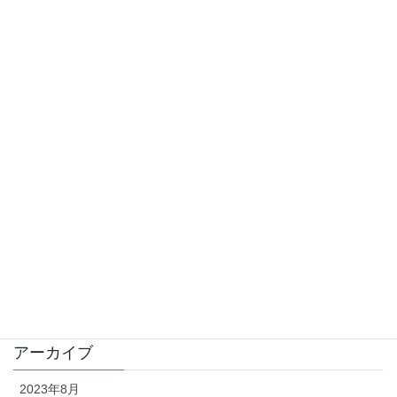
放置期間6年以上！ブログ再開します
2023/01/25
激荒れでステロイド
2016/05/21
歯の詰め物をかえて手荒れは改善？
2016/04/09
久しぶりの更新と皮膚科で診察
2016/04/02
カテゴリー
日記
アーカイブ
2023年8月